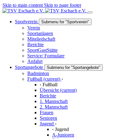
Skip to main content
Skip to page footer
Sportverein
Submenu for "Sportverein"
Verein
Sportanlagen
Mitgliedschaft
Berichte
SportGastStätte
Service/ Formulare
Anfahrt
Sportangebote
Submenu for "Sportangebote"
Badminton
Fußball
(current)
›
‹
Fußball
Übersicht
(current)
Berichte
1. Mannschaft
2. Mannschaft
Frauen
Senioren
Jugend
›
‹
Jugend
A-Junioren