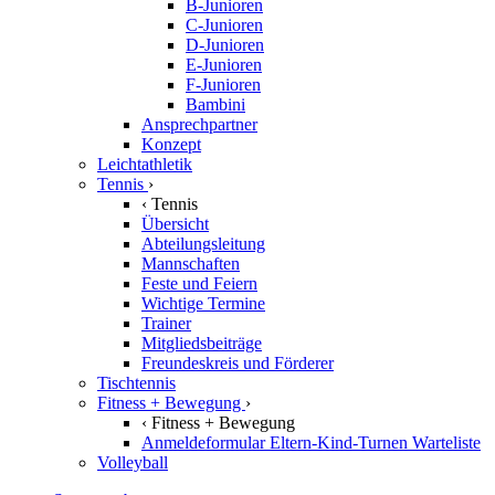
B-Junioren
C-Junioren
D-Junioren
E-Junioren
F-Junioren
Bambini
Ansprechpartner
Konzept
Leichtathletik
Tennis
›
‹
Tennis
Übersicht
Abteilungsleitung
Mannschaften
Feste und Feiern
Wichtige Termine
Trainer
Mitgliedsbeiträge
Freundeskreis und Förderer
Tischtennis
Fitness + Bewegung
›
‹
Fitness + Bewegung
Anmeldeformular Eltern-Kind-Turnen Warteliste
Volleyball