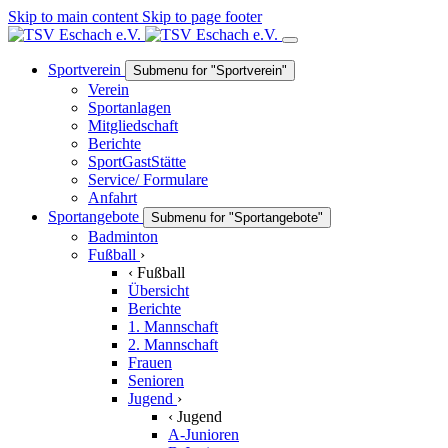
Skip to main content
Skip to page footer
Sportverein
Submenu for "Sportverein"
Verein
Sportanlagen
Mitgliedschaft
Berichte
SportGastStätte
Service/ Formulare
Anfahrt
Sportangebote
Submenu for "Sportangebote"
Badminton
Fußball
›
‹
Fußball
Übersicht
Berichte
1. Mannschaft
2. Mannschaft
Frauen
Senioren
Jugend
›
‹
Jugend
A-Junioren