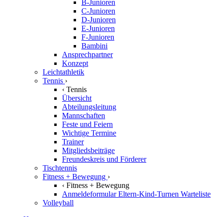
B-Junioren
C-Junioren
D-Junioren
E-Junioren
F-Junioren
Bambini
Ansprechpartner
Konzept
Leichtathletik
Tennis
›
‹
Tennis
Übersicht
Abteilungsleitung
Mannschaften
Feste und Feiern
Wichtige Termine
Trainer
Mitgliedsbeiträge
Freundeskreis und Förderer
Tischtennis
Fitness + Bewegung
›
‹
Fitness + Bewegung
Anmeldeformular Eltern-Kind-Turnen Warteliste
Volleyball