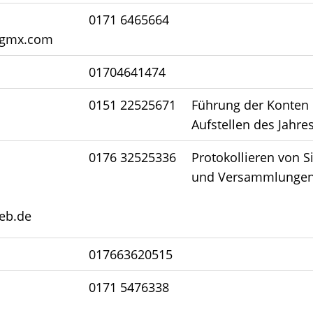
0171 6465664
@gmx.com
01704641474
0151 22525671
Führung der Konten
Aufstellen des Jahr
0176 32525336
Protokollieren von S
und Versammlunge
eb.de
017663620515
0171 5476338