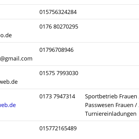
015756324284
0176 80270295
o.de
01796708946
tt@gmail.com
01575 7993030
web.de
0173 7947314
Sportbetrieb Frauen 
web
.de
Passwesen Frauen /
Turniereinladungen
015772165489