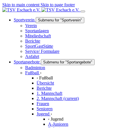
Skip to main content
Skip to page footer
Sportverein
Submenu for "Sportverein"
Verein
Sportanlagen
Mitgliedschaft
Berichte
SportGastStätte
Service/ Formulare
Anfahrt
Sportangebote
Submenu for "Sportangebote"
Badminton
Fußball
›
‹
Fußball
Übersicht
Berichte
1. Mannschaft
2. Mannschaft
(current)
Frauen
Senioren
Jugend
›
‹
Jugend
A-Junioren