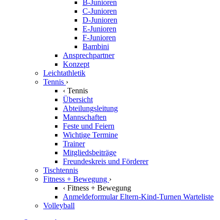
B-Junioren
C-Junioren
D-Junioren
E-Junioren
F-Junioren
Bambini
Ansprechpartner
Konzept
Leichtathletik
Tennis
›
‹
Tennis
Übersicht
Abteilungsleitung
Mannschaften
Feste und Feiern
Wichtige Termine
Trainer
Mitgliedsbeiträge
Freundeskreis und Förderer
Tischtennis
Fitness + Bewegung
›
‹
Fitness + Bewegung
Anmeldeformular Eltern-Kind-Turnen Warteliste
Volleyball