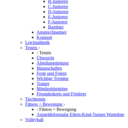
B-Junioren
C-Junioren
D-Junioren
E-Junioren
F-Junioren
Bambini
Ansprechpartner
Konzept
Leichtathletik
Tennis
›
‹
Tennis
Übersicht
Abteilungsleitung
Mannschaften
Feste und Feiern
Wichtige Termine
Trainer
Mitgliedsbeiträge
Freundeskreis und Förderer
Tischtennis
Fitness + Bewegung
›
‹
Fitness + Bewegung
Anmeldeformular Eltern-Kind-Turnen Warteliste
Volleyball