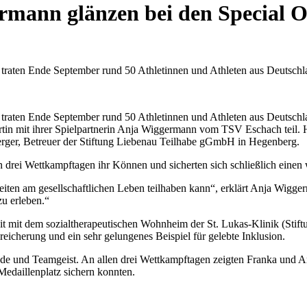
mann glänzen bei den Special Ol
r traten Ende September rund 50 Athletinnen und Athleten aus Deutsch
r traten Ende September rund 50 Athletinnen und Athleten aus Deutsch
in mit ihrer Spielpartnerin Anja Wiggermann vom TSV Eschach teil. H
rger, Betreuer der Stiftung Liebenau Teilhabe gGmbH in Hegenberg.
n drei Wettkampftagen ihr Können und sicherten sich schließlich einen
keiten am gesellschaftlichen Leben teilhaben kann“, erklärt Anja Wig
zu erleben.“
 mit dem sozialtherapeutischen Wohnheim der St. Lukas-Klinik (Stift
eicherung und ein sehr gelungenes Beispiel für gelebte Inklusion.
de und Teamgeist. An allen drei Wettkampftagen zeigten Franka und 
Medaillenplatz sichern konnten.