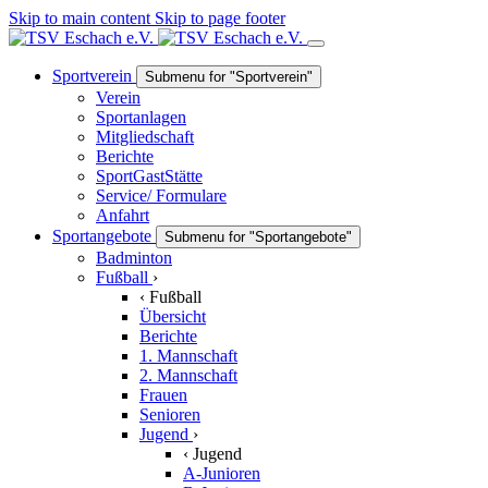
Skip to main content
Skip to page footer
Sportverein
Submenu for "Sportverein"
Verein
Sportanlagen
Mitgliedschaft
Berichte
SportGastStätte
Service/ Formulare
Anfahrt
Sportangebote
Submenu for "Sportangebote"
Badminton
Fußball
›
‹
Fußball
Übersicht
Berichte
1. Mannschaft
2. Mannschaft
Frauen
Senioren
Jugend
›
‹
Jugend
A-Junioren